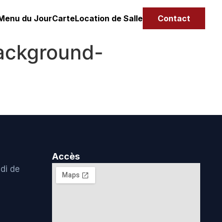
Menu du Jour
Carte
Location de Salle
Contact
background-
Accès
di de