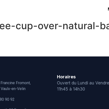
fee-cup-over-natural-
Horaires
 Francine Fromont,
Ouvert du Lundi au Vendre
Vaulx-en-Velin
11h45 à 14h30
80 90 92