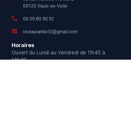
69120 Vaulx-en-Velin
06 09 80 90 92
restaurantle32@gmail.com
Horaires
Ouvert du Lundi au Vendredi de 11h45 à
14h30
Accès