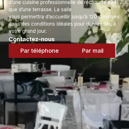
d’une cuisine professionnelle de réchauffe ainsi
que d’une terrasse. L
a salle
vous
permettra d’accueillir jusqu’à 120 convives
dans des conditions idéales pour donner lieu à
votre grand jour.
Contactez-nous
Par téléphone
Par mail