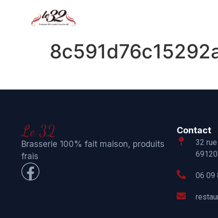
8c591d76c15292a
Le 32
Contact
32 rue
Brasserie 100% fait maison, produits
69120 
frais
06 09 
resta