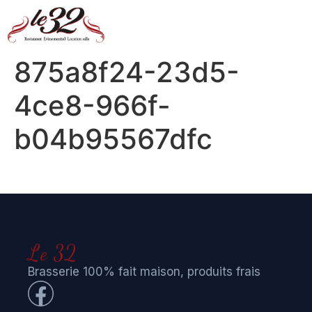
875a8f24-23d5-
4ce8-966f-
b04b95567dfc
Le 32
Brasserie 100% fait maison, produits frais