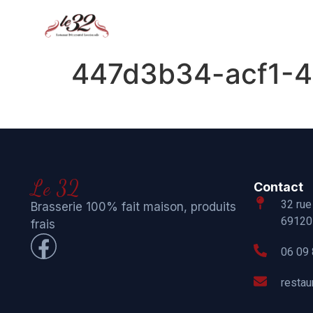
447d3b34-acf1-
Le 32
Contact
32 rue
Brasserie 100% fait maison, produits
69120 
frais
06 09 
resta