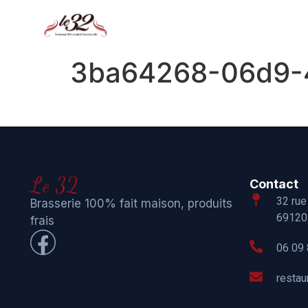
3ba64268-06d9-
Le 32
Contact
32 rue
Brasserie 100% fait maison, produits
69120 
frais
06 09 
resta