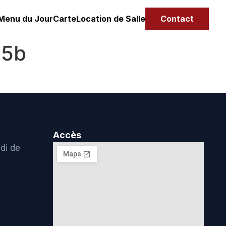
Menu du Jour
Carte
Location de Salle
Contact
a5b
Accès
di de