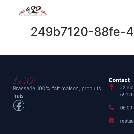
249b7120-88fe-4
Le 32
Contact
32 rue
Brasserie 100% fait maison, produits
69120 
frais
06 09 
resta