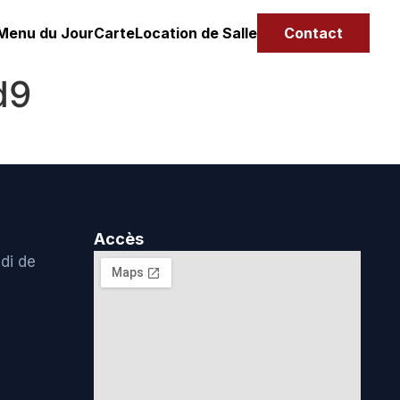
Menu du Jour
Carte
Location de Salle
Contact
d9
Accès
di de