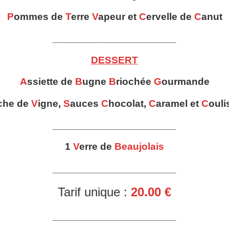
P
ommes de
T
erre
V
apeur et
C
ervelle de
C
anut
______________________
DESSERT
A
ssiette de
B
ugne
B
riochée
G
ourmande
che de
V
igne,
S
auces
C
hocolat,
C
aramel et
C
ouli
______________________
1
V
erre de
Beaujolais
______________________
Tarif unique :
20.00 €
______________________