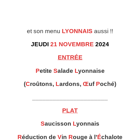
et son menu
LYONNAIS
aussi !!
JEUDI
21 NOVEMBRE
2024
ENTRÉE
P
etite
S
alade
L
yonnaise
(
C
roûtons,
L
ardons,
Œ
uf
P
oché)
______________________
PLAT
S
aucisson
L
yonnais
R
éduction de
V
in
R
ouge à l’
É
chalote