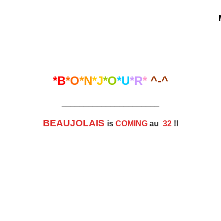
*B
*O
*N
*J
*O
*U
*R
*
^-^
______________________
BEAUJOLAIS
is
COMING
au
32
!!