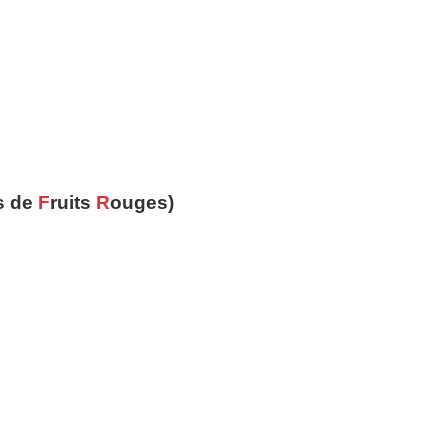
s de
F
ruits
R
ouges)