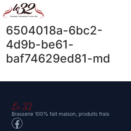
6504018a-6bc2-
4d9b-be61-
baf74629ed81-md
Le 32
Brasserie 100% fait maison, produits frais